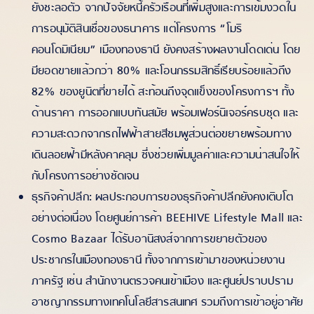
ยังชะลอตัว จากปัจจัยหนี้ครัวเรือนที่เพิ่มสูงและการเข้มงวดใน
การอนุมัติสินเชื่อของธนาคาร แต่โครงการ “โมริ
คอนโดมิเนียม” เมืองทองธานี ยังคงสร้างผลงานโดดเด่น โดย
มียอดขายแล้วกว่า 80% และโอนกรรมสิทธิ์เรียบร้อยแล้วถึง
82% ของยูนิตที่ขายได้ สะท้อนถึงจุดแข็งของโครงการฯ ทั้ง
ด้านราคา การออกแบบทันสมัย พร้อมเฟอร์นิเจอร์ครบชุด และ
ความสะดวกจากรถไฟฟ้าสายสีชมพูส่วนต่อขยายพร้อมทาง
เดินลอยฟ้ามีหลังคาคลุม ซึ่งช่วยเพิ่มมูลค่าและความน่าสนใจให้
กับโครงการอย่างชัดเจน
ธุรกิจค้าปลีก: ผลประกอบการของธุรกิจค้าปลีกยังคงเติบโต
อย่างต่อเนื่อง โดยศูนย์การค้า BEEHIVE Lifestyle Mall และ
Cosmo Bazaar ได้รับอานิสงส์จากการขยายตัวของ
ประชากรในเมืองทองธานี ทั้งจากการเข้ามาของหน่วยงาน
ภาครัฐ เช่น สำนักงานตรวจคนเข้าเมือง และศูนย์ปราบปราม
อาชญากรรมทางเทคโนโลยีสารสนเทศ รวมถึงการเข้าอยู่อาศัย