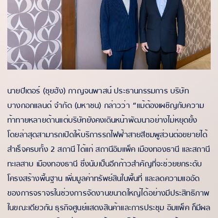
นายปีเตอร์ (ซุยฮัง) กาญจนพาสน์ ประธานกรรมการ บริษัท
บางกอกแลนด์ จำกัด (มหาชน) กล่าวว่า “แม้ต้องเผชิญกับความ
ท้าทายหลายด้านแต่บริษัทยังคงเดินหน้าพัฒนาอย่างไม่หยุดยั้ง
โดยล่าสุดสามารถเปิดให้บริการรถไฟฟ้าสายสีชมพูส่วนต่อขยายได้
สำเร็จครบทั้ง 2 สถานี ได้แก่ สถานีอิมแพ็ค เมืองทองธานี และสถานี
ทะเลสาบ เมืองทองธานี ซึ่งนับเป็นอีกก้าวสำคัญที่จะช่วยยกระดับ
โครงสร้างพื้นฐาน เพิ่มมูลค่าทรัพย์สินในพื้นที่ และลดความแออัด
ของการจราจรในช่วงการจัดงานขนาดใหญ่ได้อย่างมีประสิทธิภาพ
ในขณะเดียวกัน ธุรกิจศูนย์แสดงสินค้าและการประชุม อิมแพ็ค ก็มีผล