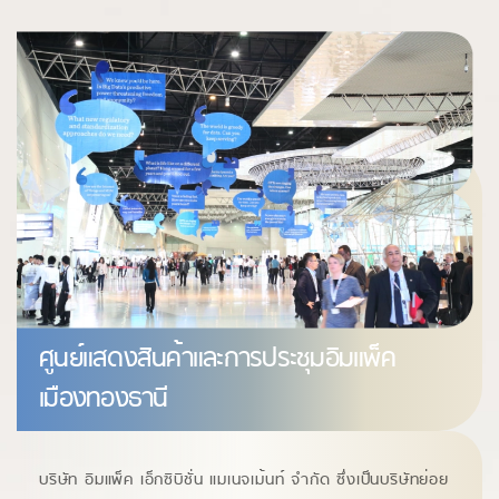
ศูนย์แสดงสินค้าและการประชุมอิมแพ็ค
เมืองทองธานี
บริษัท อิมแพ็ค เอ็กซิบิชั่น แมเนจเม้นท์ จํากัด ซึ่งเป็นบริษัทย่อย