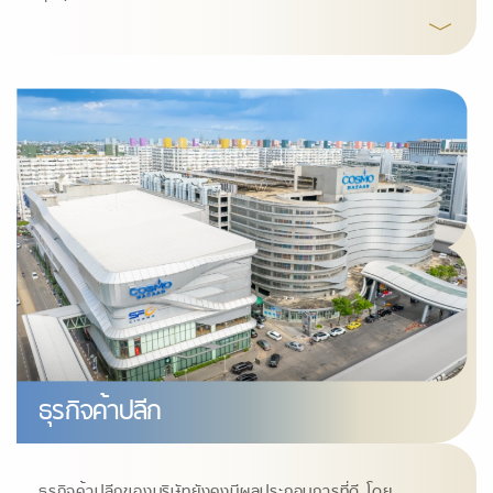
﹀
ธุรกิจค้าปลีก
ธุรกิจค้าปลีกของบริษัทยังคงมีผลประกอบการที่ดี โดย