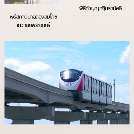
พิธีทำบุญกฐินสามัคคี
พิธีสถาปนาฉลองสมโภช
เทวาลัยพระอินทร์