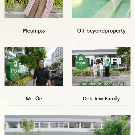
Pleumpss
Oil_beyondproperty
Mr. Oe
Dek Jew Family