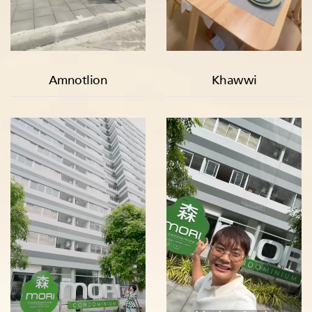
Amnotlion
Khawwi