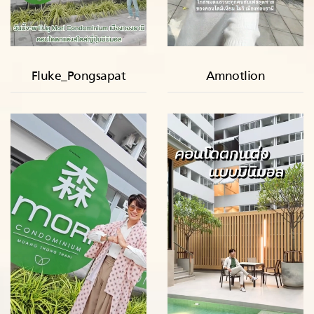
Fluke_Pongsapat
Amnotlion